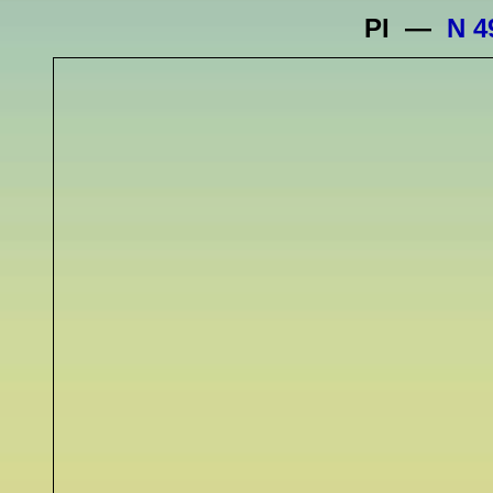
PI —
N 4